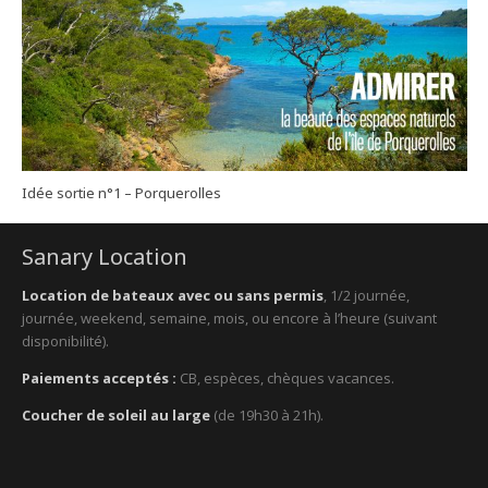
Idée sortie n°1 – Porquerolles
Sanary Location
Location de bateaux avec ou sans permis
, 1/2 journée,
journée, weekend, semaine, mois, ou encore à l’heure (suivant
disponibilité).
Paiements acceptés :
CB, espèces, chèques vacances.
Coucher de soleil au large
(de 19h30 à 21h).